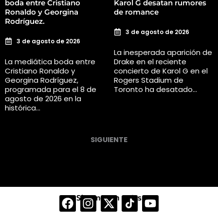
boda entre Cristiano
Karol G desatan rumores
Ronaldo y Georgina
de romance
Rodríguez.
3 de agosto de 2026
3 de agosto de 2026
La inesperada aparición de
La mediática boda entre
Drake en el reciente
Cristiano Ronaldo y
concierto de Karol G en el
Georgina Rodríguez,
Rogers Stadium de
programada para el 8 de
Toronto ha desatado…
agosto de 2026 en la
histórica…
SIGUIENTE
Síguenos en redes
F
I
X
Y