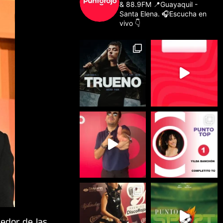
& 88.9FM
📍Guayaquil -
Santa Elena.
🎧Escucha en
vivo 👇