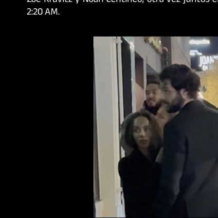
Zoë Kravitz y Noah Centineo, otra vez juntos e
2:20 AM.