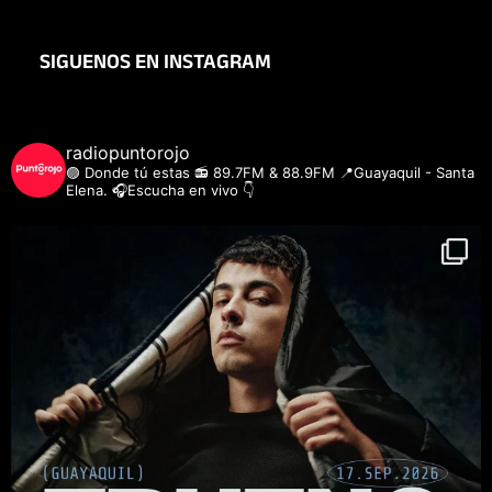
SIGUENOS EN INSTAGRAM
radiopuntorojo
🟣 Donde tú estas
📻 89.7FM & 88.9FM
📍Guayaquil - Santa
Elena.
🎧Escucha en vivo 👇