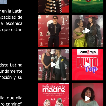
 en la Latin
capacidad de
ia escénica
s que están
ista Latina
ofundamente
moción y su
ia, que ella
tro camino”.