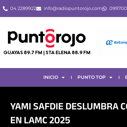
Ir
04 2289922
info@radiopuntorojo.com
099700
al
contenido
GUAYAS 89.7 FM | STA ELENA 88.9 FM
INICIO
PUNTO TOP
YAMI SAFDIE DESLUMBRA 
EN LAMC 2025