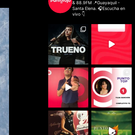
& 88.9FM
📍Guayaquil -
Santa Elena.
🎧Escucha en
vivo 👇