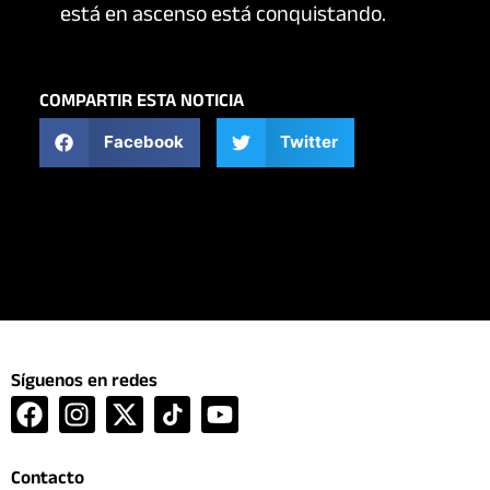
está en ascenso está conquistando.
COMPARTIR ESTA NOTICIA
Facebook
Twitter
Síguenos en redes
F
I
X
Y
a
n
-
o
c
s
t
u
Contacto
e
t
w
t