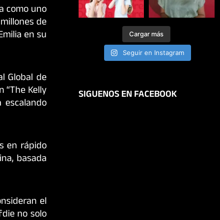
ada como uno
 millones de
milia en su
Cargar más
Seguir en Instagram
al Global de
n “The Kelly
SIGUENOS EN FACEBOOK
a escalando
s en rápido
tina, basada
nsideran el
fdie no solo