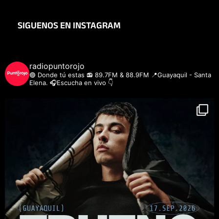
SIGUENOS EN INSTAGRAM
radiopuntorojo
🟣 Donde tú estas
📻 89.7FM & 88.9FM
📍Guayaquil - Santa
Elena.
🎧Escucha en vivo 👇