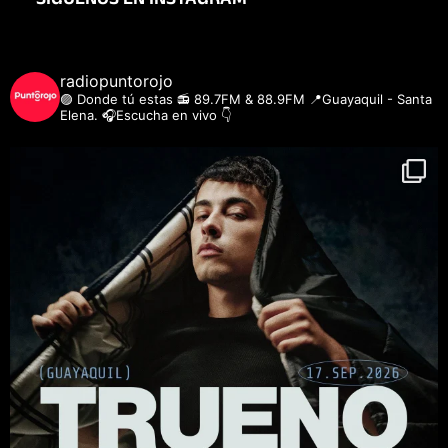
SIGUENOS EN INSTAGRAM
radiopuntorojo
🟣 Donde tú estas
📻 89.7FM & 88.9FM
📍Guayaquil - Santa
Elena.
🎧Escucha en vivo 👇