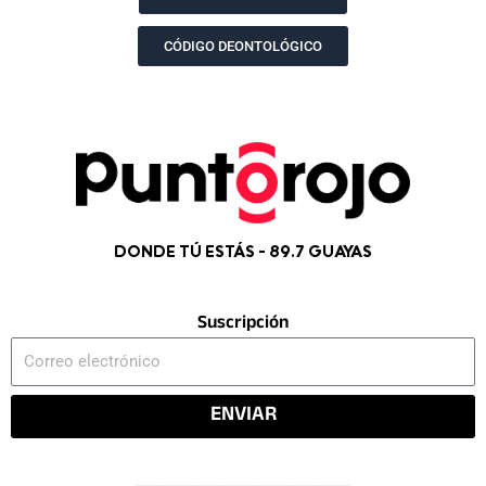
m
r
CÓDIGO DEONTOLÓGICO
DONDE TÚ ESTÁS - 89.7 GUAYAS
Suscripción
Correo
electrónico
ENVIAR