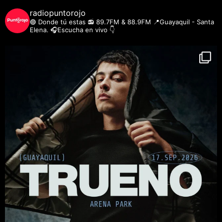
radiopuntorojo
🟣 Donde tú estas
📻 89.7FM & 88.9FM
📍Guayaquil - Santa
Elena.
🎧Escucha en vivo 👇