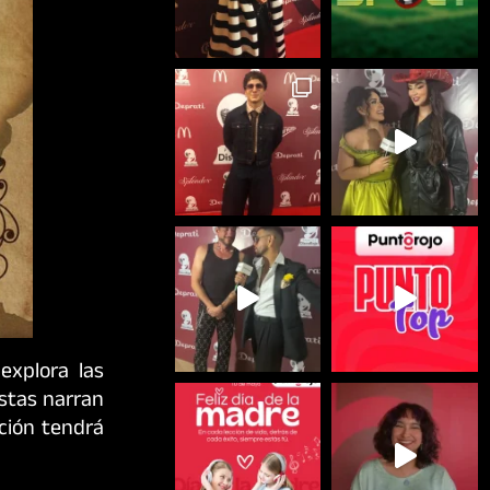
explora las
istas narran
cción tendrá