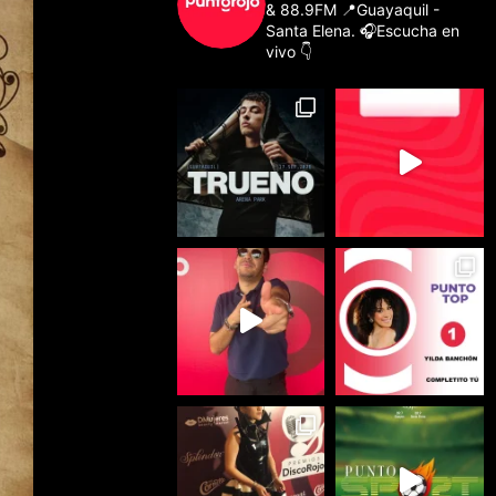
& 88.9FM
📍Guayaquil -
Santa Elena.
🎧Escucha en
vivo 👇