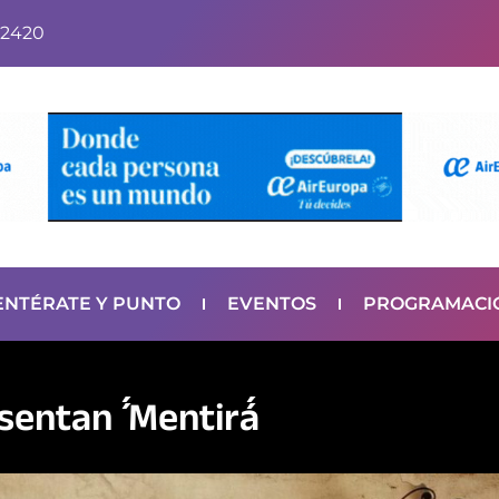
2420
ENTÉRATE Y PUNTO
EVENTOS
PROGRAMACI
entan ´´ Mentira´´