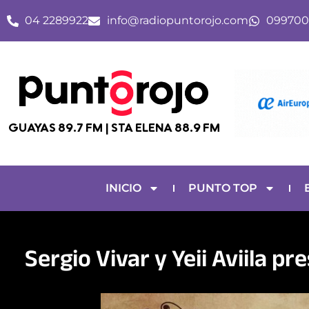
Ir
04 2289922
info@radiopuntorojo.com
099700
al
contenido
GUAYAS 89.7 FM | STA ELENA 88.9 FM
INICIO
PUNTO TOP
Sergio Vivar y Yeii Aviila pres