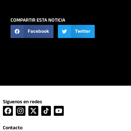
COMPARTIR ESTA NOTICIA
Facebook
Twitter
Síguenos en redes
F
I
X
Y
a
n
-
o
c
s
t
u
Contacto
e
t
w
t