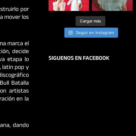
struirlo por
 a mover los
Cargar más
Seguir en Instagram
ema marca el
ión, decide
SIGUENOS EN FACEBOOK
va etapa lo
 latin pop y
discográfico
Bull Batalla
on artistas
ración en la
lana, dando