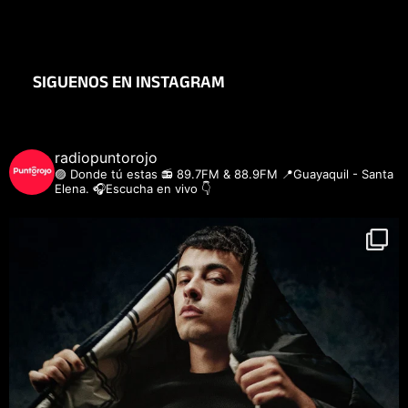
SIGUENOS EN INSTAGRAM
radiopuntorojo
🟣 Donde tú estas
📻 89.7FM & 88.9FM
📍Guayaquil - Santa
Elena.
🎧Escucha en vivo 👇