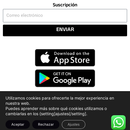
Suscripción
Correo
electrónico
ENVIAR
Utilizamos cookies para ofrecerte la mejor experiencia en
nuestra web.
Código Deontológico
Rendición de Cuentas
Puedes aprender más sobre qué cookies utilizamos o
Políticas de Privacidad
cambiarlas en los {setting]ajustes{/setting].
Aceptar
Rechazar
Ajustes
Derechos Reservados © 2026 - Radiopuntorojo.com