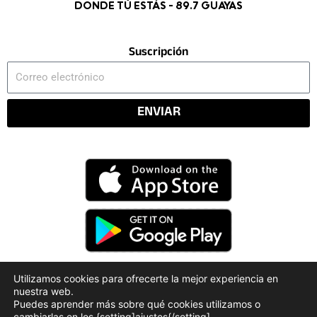
DONDE TÚ ESTÁS - 89.7 GUAYAS
Suscripción
Correo
electrónico
ENVIAR
Utilizamos cookies para ofrecerte la mejor experiencia en
nuestra web.
Código Deontológico
Rendición de Cuentas
Puedes aprender más sobre qué cookies utilizamos o
Políticas de Privacidad
cambiarlas en los {setting]ajustes{/setting].