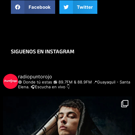
Facebook
Twitter
SIGUENOS EN INSTAGRAM
radiopuntorojo
🟣 Donde tú estas
📻 89.7FM & 88.9FM
📍Guayaquil - Santa
Elena.
🎧Escucha en vivo 👇