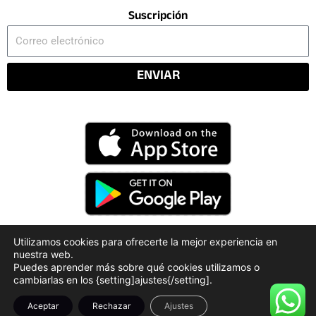
Suscripción
Correo
electrónico
ENVIAR
Utilizamos cookies para ofrecerte la mejor experiencia en
nuestra web.
Código Deontológico
Rendición de Cuentas
Puedes aprender más sobre qué cookies utilizamos o
Políticas de Privacidad
cambiarlas en los {setting]ajustes{/setting].
Aceptar
Rechazar
Ajustes
Derechos Reservados © 2026 - Radiopuntorojo.com