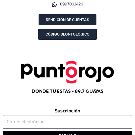
0997002420
o
g
t
b
o
r
t
e
k
a
e
RENDICIÓN DE CUENTAS
m
r
CÓDIGO DEONTOLÓGICO
DONDE TÚ ESTÁS - 89.7 GUAYAS
Suscripción
Correo
electrónico