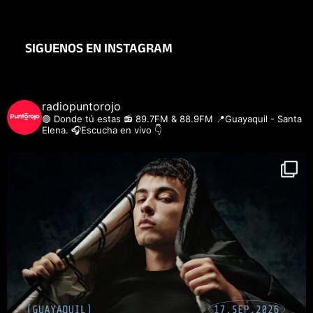
SIGUENOS EN INSTAGRAM
radiopuntorojo
🟣 Donde tú estas
📻 89.7FM & 88.9FM
📍Guayaquil - Santa
Elena.
🎧Escucha en vivo 👇