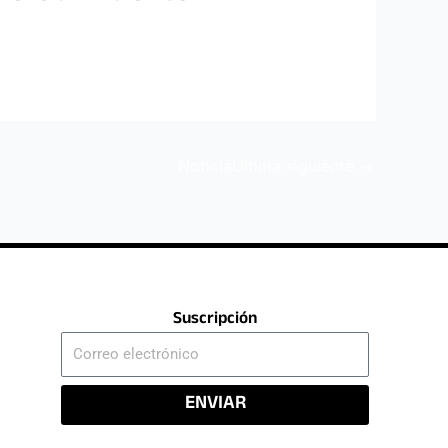
NoticiaUltima siguiente
→
Suscripción
Correo
electrónico
ENVIAR