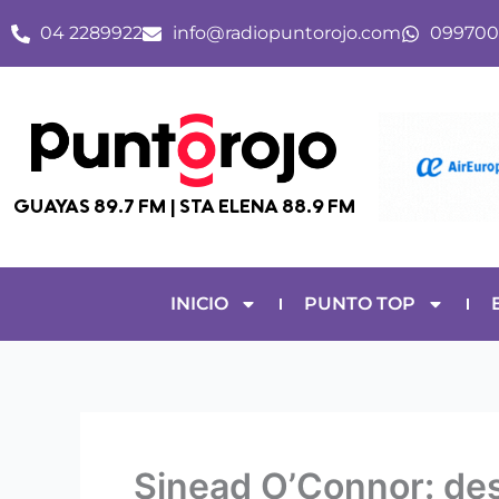
Ir
04 2289922
info@radiopuntorojo.com
099700
al
contenido
GUAYAS 89.7 FM | STA ELENA 88.9 FM
INICIO
PUNTO TOP
Sinead O’Connor: des