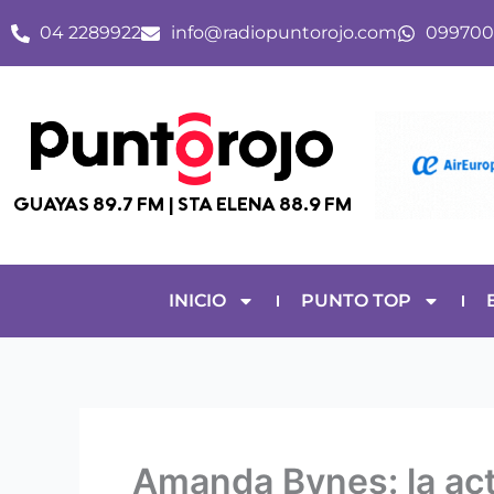
Ir
04 2289922
info@radiopuntorojo.com
099700
al
contenido
GUAYAS 89.7 FM | STA ELENA 88.9 FM
INICIO
PUNTO TOP
Amanda Bynes: la act