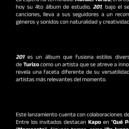
La espera ha terminado.
Manuel Turizo
, el art
hoy su 4to álbum de estudio,
201
, bajo el 
canciones, lleva a sus seguidores a un recor
géneros y sonidos con naturalidad y creatividad
201
es un álbum que fusiona estilos diver
de
Turizo
como un artista que se atreve a inno
revela una faceta diferente de su versatilida
artistas más relevantes del momento.
Este lanzamiento cuenta con colaboraciones de
Entre los invitados destacan
Kapo
en “
Qué P