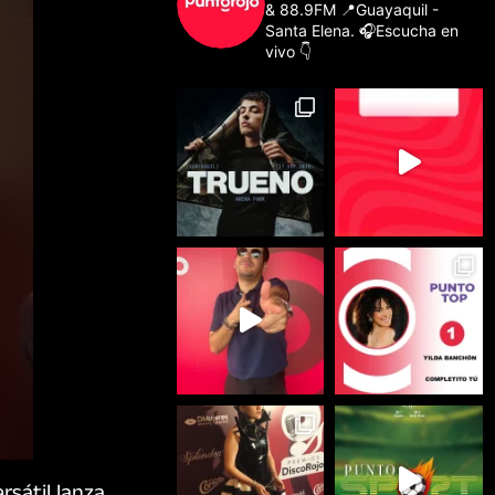
& 88.9FM
📍Guayaquil -
Santa Elena.
🎧Escucha en
vivo 👇