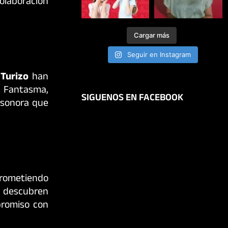
olaboración
Cargar más
Seguir en Instagram
 Turizo
han
, Fantasma,
SIGUENOS EN FACEBOOK
 sonora que
 prometiendo
n descubren
promiso con