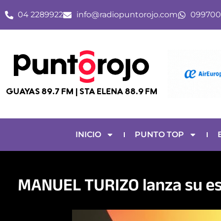
Ir
04 2289922
info@radiopuntorojo.com
099700
al
contenido
GUAYAS 89.7 FM | STA ELENA 88.9 FM
INICIO
PUNTO TOP
MANUEL TURIZO lanza su es