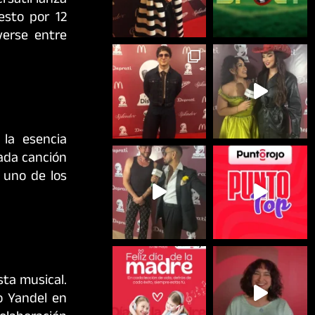
ersátil lanza
esto por 12
verse entre
 la esencia
cada canción
n uno de los
ta musical.
io Yandel en