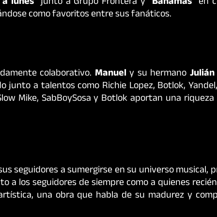
 a lunes
” junto a Grupo Frontera y “
Bahamas
” en c
ándose como favoritos entre sus fanáticos.
damente colaborativo.
Manuel
y su hermano
Julián
o junto a talentos como Richie Lopez, Botlok, Yandel
Slow Mike, SabBoySosa y Botlok aportan una riqueza
 sus seguidores a sumergirse en su universo musical,
nto a los seguidores de siempre como a quienes recié
 artística, una obra que habla de su madurez y com