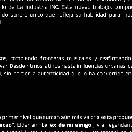
ista que ha cautivado a millones con su estilo audaz y v
sello de La Industria INC. Este nuevo trabajo, compu
rido sonoro único que refleja su habilidad para mo
.
sos, rompiendo fronteras musicales y reafirmando
var. Desde ritmos latinos hasta influencias urbanas, 
d, sin perder la autenticidad que lo ha convertido e
 primer nivel que suman aún más valor a esta propues
ecao
”, Elder en “
La ex de mi amigo
”, y el legendar