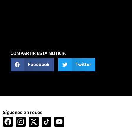
COMPARTIR ESTA NOTICIA
Facebook
Twitter
Síguenos en redes
F
I
X
Y
a
n
-
o