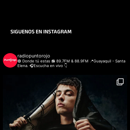
SIGUENOS EN INSTAGRAM
radiopuntorojo
🟣 Donde tú estas
📻 89.7FM & 88.9FM
📍Guayaquil - Santa
Elena.
🎧Escucha en vivo 👇