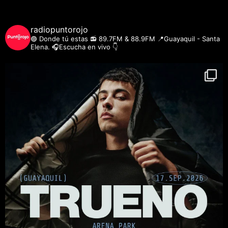
radiopuntorojo
🟣 Donde tú estas
📻 89.7FM & 88.9FM
📍Guayaquil - Santa
Elena.
🎧Escucha en vivo 👇