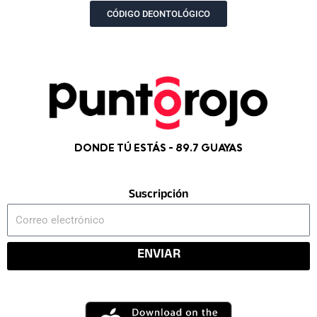
m
r
CÓDIGO DEONTOLÓGICO
DONDE TÚ ESTÁS - 89.7 GUAYAS
Suscripción
Correo
electrónico
ENVIAR