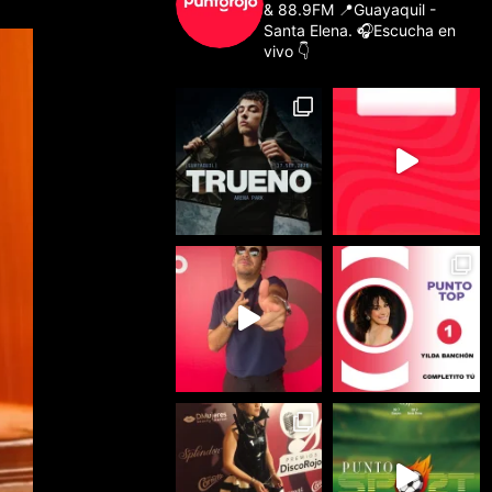
& 88.9FM
📍Guayaquil -
Santa Elena.
🎧Escucha en
vivo 👇