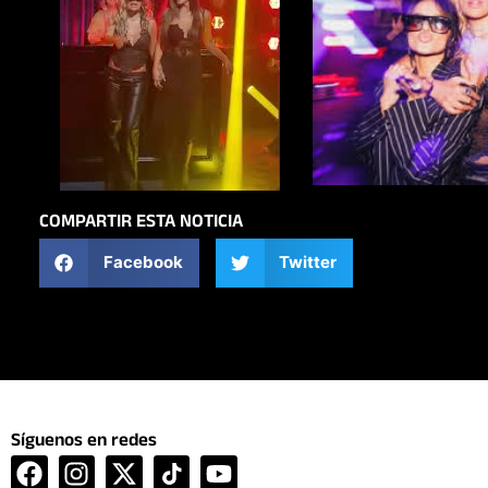
COMPARTIR ESTA NOTICIA
Facebook
Twitter
Síguenos en redes
F
I
X
Y