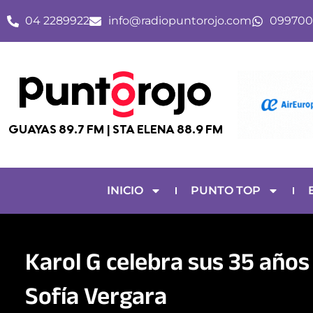
Ir
04 2289922
info@radiopuntorojo.com
099700
al
contenido
GUAYAS 89.7 FM | STA ELENA 88.9 FM
INICIO
PUNTO TOP
Karol G celebra sus 35 años
Sofía Vergara