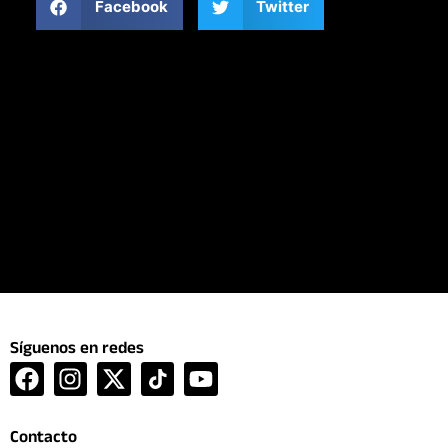
Facebook
Twitter
Síguenos en redes
F
I
X
Y
a
n
-
o
c
s
t
u
Contacto
e
t
w
t