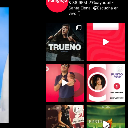
& 88.9FM
📍Guayaquil -
Santa Elena.
🎧Escucha en
vivo 👇