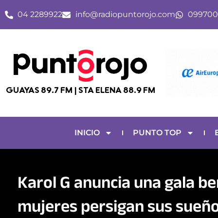
Ir
04 2289922
info@radiopuntorojo.com
099700
al
contenido
GUAYAS 89.7 FM | STA ELENA 88.9 FM
INICIO
PUNTO TOP
Karol G anuncia una gala b
mujeres persigan sus sueñ