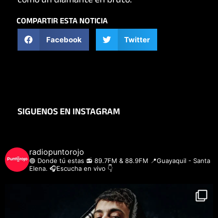
como un diamante en bruto.
COMPARTIR ESTA NOTICIA
Facebook
Twitter
SIGUENOS EN INSTAGRAM
radiopuntorojo
🟣 Donde tú estas
📻 89.7FM & 88.9FM
📍Guayaquil - Santa
Elena.
🎧Escucha en vivo 👇