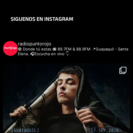
SIGUENOS EN INSTAGRAM
radiopuntorojo
🟣 Donde tú estas
📻 89.7FM & 88.9FM
📍Guayaquil - Santa
Elena.
🎧Escucha en vivo 👇