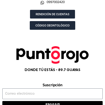
0997002420
o
g
t
b
o
r
t
e
k
a
e
RENDICIÓN DE CUENTAS
m
r
CÓDIGO DEONTOLÓGICO
DONDE TÚ ESTÁS - 89.7 GUAYAS
Suscripción
Correo
electrónico