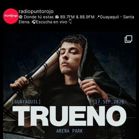
radiopuntorojo
🟣 Donde tú estas
📻 89.7FM & 88.9FM
📍Guayaquil - Santa
Elena.
🎧Escucha en vivo 👇