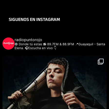
SIGUENOS EN INSTAGRAM
radiopuntorojo
🟣 Donde tú estas
📻 89.7FM & 88.9FM
📍Guayaquil - Santa
Elena.
🎧Escucha en vivo 👇