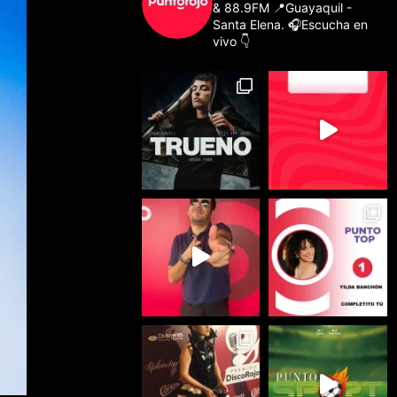
& 88.9FM
📍Guayaquil -
Santa Elena.
🎧Escucha en
vivo 👇