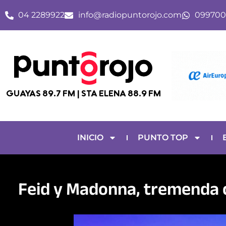
Ir
04 2289922
info@radiopuntorojo.com
099700
al
contenido
GUAYAS 89.7 FM | STA ELENA 88.9 FM
INICIO
PUNTO TOP
Feid y Madonna, tremenda 