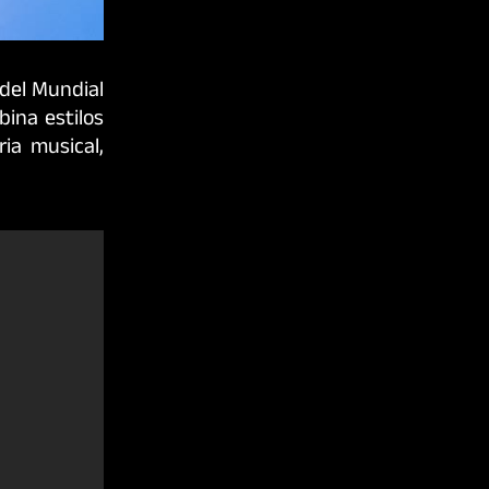
 del Mundial
ina estilos
ia musical,