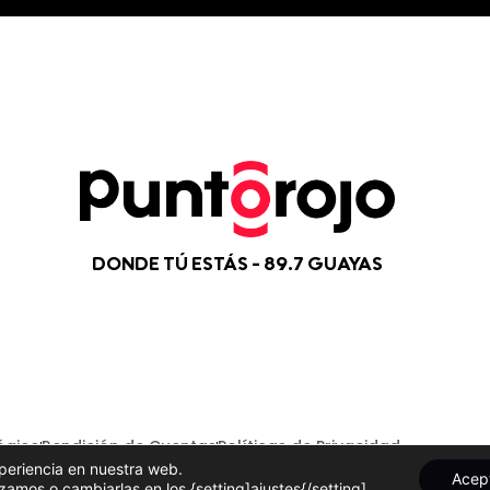
DONDE TÚ ESTÁS - 89.7 GUAYAS
ógico
Rendición de Cuentas
Políticas de Privacidad
xperiencia en nuestra web.
Acep
amos o cambiarlas en los {setting]ajustes{/setting].