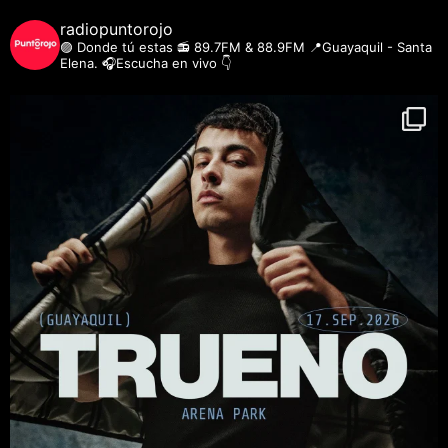
radiopuntorojo
🟣 Donde tú estas
📻 89.7FM & 88.9FM
📍Guayaquil - Santa
Elena.
🎧Escucha en vivo 👇