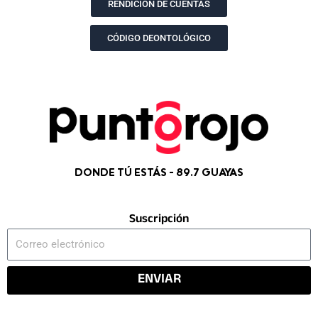
k
a
e
RENDICIÓN DE CUENTAS
m
r
CÓDIGO DEONTOLÓGICO
DONDE TÚ ESTÁS - 89.7 GUAYAS
Suscripción
Correo
electrónico
ENVIAR