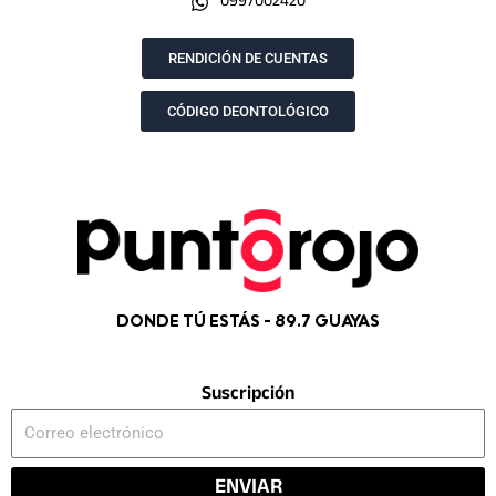
0997002420
o
g
t
b
o
r
t
e
k
a
e
RENDICIÓN DE CUENTAS
m
r
CÓDIGO DEONTOLÓGICO
DONDE TÚ ESTÁS - 89.7 GUAYAS
Suscripción
Correo
electrónico
ENVIAR