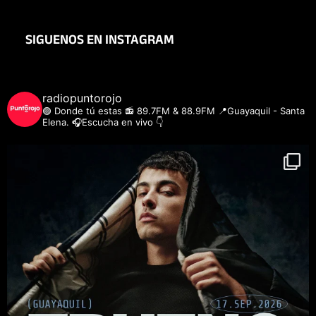
SIGUENOS EN INSTAGRAM
radiopuntorojo
🟣 Donde tú estas
📻 89.7FM & 88.9FM
📍Guayaquil - Santa
Elena.
🎧Escucha en vivo 👇