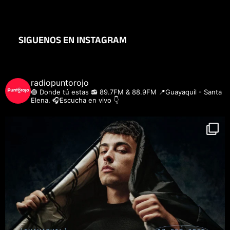
SIGUENOS EN INSTAGRAM
radiopuntorojo
🟣 Donde tú estas
📻 89.7FM & 88.9FM
📍Guayaquil - Santa
Elena.
🎧Escucha en vivo 👇