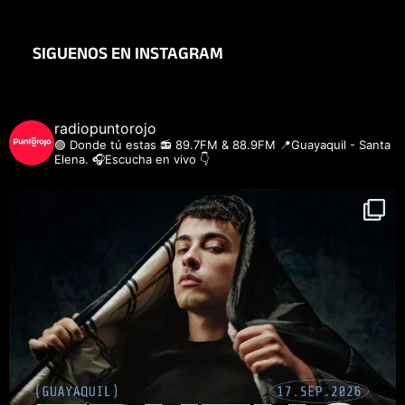
SIGUENOS EN INSTAGRAM
radiopuntorojo
🟣 Donde tú estas
📻 89.7FM & 88.9FM
📍Guayaquil - Santa
Elena.
🎧Escucha en vivo 👇