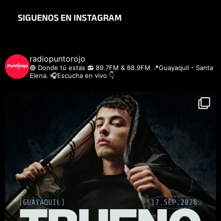
SIGUENOS EN INSTAGRAM
radiopuntorojo
🟣 Donde tú estas
📻 89.7FM & 88.9FM
📍Guayaquil - Santa
Elena.
🎧Escucha en vivo 👇