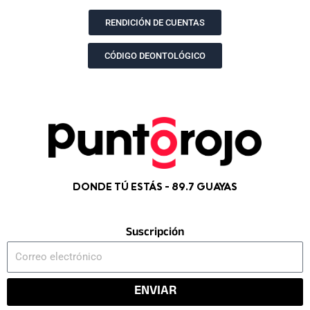
o
r
t
e
k
a
e
RENDICIÓN DE CUENTAS
m
r
CÓDIGO DEONTOLÓGICO
DONDE TÚ ESTÁS - 89.7 GUAYAS
Suscripción
Correo
electrónico
ENVIAR