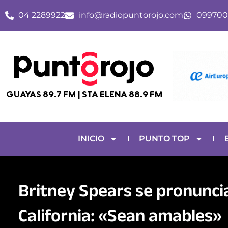
Ir
04 2289922
info@radiopuntorojo.com
099700
al
contenido
GUAYAS 89.7 FM | STA ELENA 88.9 FM
INICIO
PUNTO TOP
Britney Spears se pronuncia
California: «Sean amables»