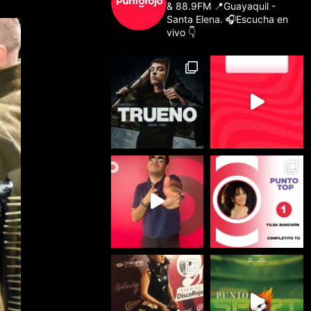
& 88.9FM
📍Guayaquil -
Santa Elena.
🎧Escucha en
vivo 👇