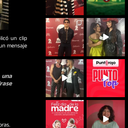
icó un clip
n un mensaje
 una
frase
oras.