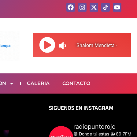
F
I
X
Y
a
n
-
o
c
s
t
u
e
t
w
t
b
a
i
u
o
g
t
b
o
r
t
e
k
a
e
m
r
ÓN
GALERÍA
CONTACTO
SIGUENOS EN INSTAGRAM
radiopuntorojo
🟣 Donde tú estas
📻 89.7FM