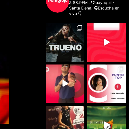
& 88.9FM
📍Guayaquil -
Santa Elena.
🎧Escucha en
vivo 👇