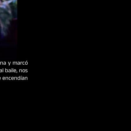
ena y marcó
l baile, nos
se encendían