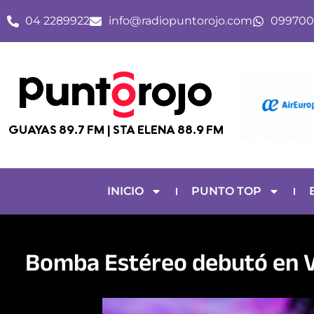
Ir
04 2289922
info@radiopuntorojo.com
099700
al
contenido
GUAYAS 89.7 FM | STA ELENA 88.9 FM
INICIO
PUNTO TOP
Bomba Estéreo debutó en V