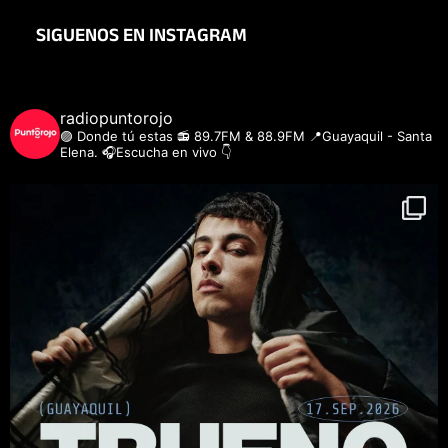
SIGUENOS EN INSTAGRAM
radiopuntorojo
🟣 Donde tú estas
📻 89.7FM & 88.9FM
📍Guayaquil - Santa
Elena.
🎧Escucha en vivo 👇