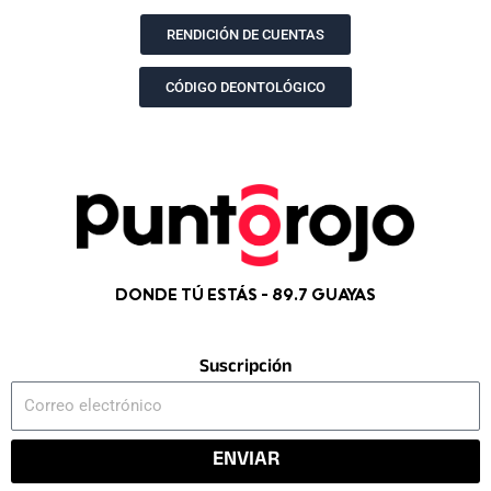
o
r
t
e
k
a
e
RENDICIÓN DE CUENTAS
m
r
CÓDIGO DEONTOLÓGICO
DONDE TÚ ESTÁS - 89.7 GUAYAS
Suscripción
Correo
electrónico
ENVIAR