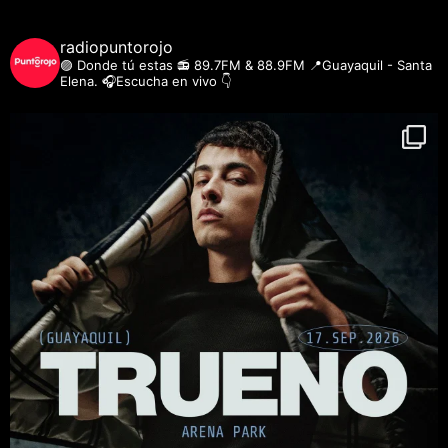
radiopuntorojo
🟣 Donde tú estas
📻 89.7FM & 88.9FM
📍Guayaquil - Santa
Elena.
🎧Escucha en vivo 👇