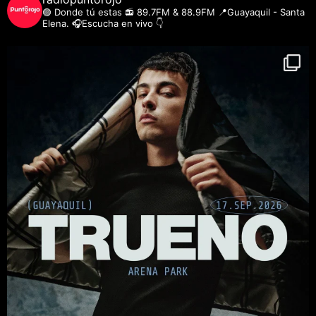
🟣 Donde tú estas
📻 89.7FM & 88.9FM
📍Guayaquil - Santa
Elena.
🎧Escucha en vivo 👇