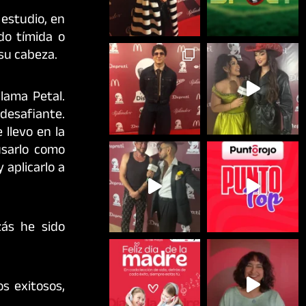
 estudio, en
do tímida o
su cabeza.
llama Petal.
 desafiante.
llevo en la
usarlo como
 aplicarlo a
zás he sido
os exitosos,