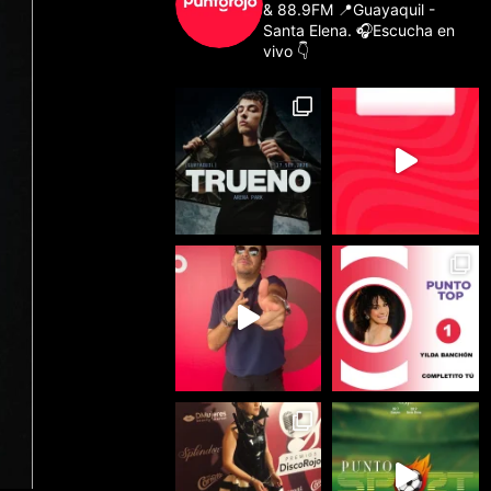
& 88.9FM
📍Guayaquil -
Santa Elena.
🎧Escucha en
vivo 👇