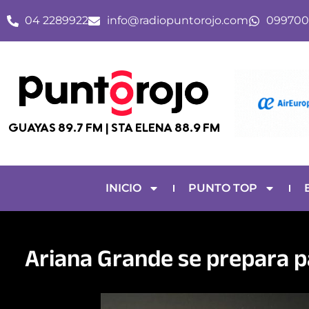
Ir
04 2289922
info@radiopuntorojo.com
099700
al
contenido
GUAYAS 89.7 FM | STA ELENA 88.9 FM
INICIO
PUNTO TOP
Ariana Grande se prepara pa