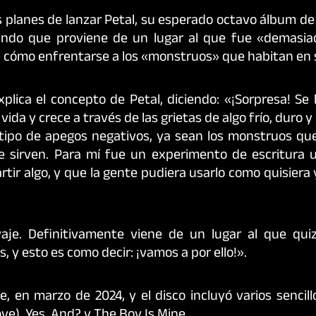
s planes de lanzar Petal, su esperado octavo álbum de
elando que proviene de un lugar al que fue «demasia
 cómo enfrentarse a los «monstruos» que habitan en 
lica el concepto de Petal, diciendo: «¡Sorpresa! Se 
ida y crece a través de las grietas de algo frío, duro y
tipo de apegos negativos, ya sean los monstruos que 
 sirven. Para mí fue un experimento de escritura 
tir algo, y que la gente pudiera usarlo como quisiera y
aje. Definitivamente viene de un lugar al que qui
y esto es como decir: ¡vamos a por ello!».
, en marzo de 2024, y el disco incluyó varios sencill
ove), Yes, And? y The Boy Is Mine.