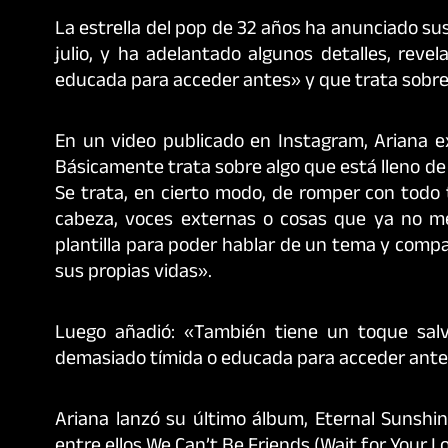
La estrella del pop de 32 años ha anunciado su
julio, y ha adelantado algunos detalles, rev
educada para acceder antes» y que trata sobre
En un video publicado en Instagram, Ariana exp
Básicamente trata sobre algo que está lleno de v
Se trata, en cierto modo, de romper con todo 
cabeza, voces externas o cosas que ya no me
plantilla para poder hablar de un tema y compar
sus propias vidas».
Luego añadió: «También tiene un toque salv
demasiado tímida o educada para acceder antes, 
Ariana lanzó su último álbum, Eternal Sunshine
entre ellos We Can’t Be Friends (Wait for Your L