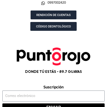
0997002420
o
g
t
b
o
r
t
e
k
a
e
RENDICIÓN DE CUENTAS
m
r
CÓDIGO DEONTOLÓGICO
DONDE TÚ ESTÁS - 89.7 GUAYAS
Suscripción
Correo
electrónico