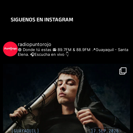
SIGUENOS EN INSTAGRAM
radiopuntorojo
🟣 Donde tú estas
📻 89.7FM & 88.9FM
📍Guayaquil - Santa
Elena.
🎧Escucha en vivo 👇