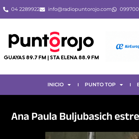
Ir
04 2289922
info@radiopuntorojo.com
099700
al
contenido
GUAYAS 89.7 FM | STA ELENA 88.9 FM
INICIO
PUNTO TOP
Ana Paula Buljubasich estren