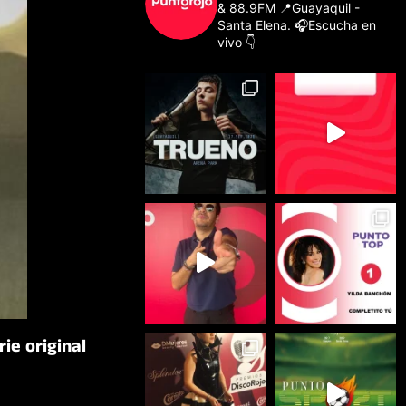
& 88.9FM
📍Guayaquil -
Santa Elena.
🎧Escucha en
vivo 👇
ie original