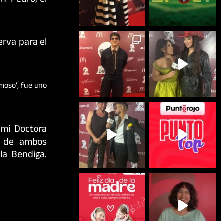
n ‘Pedro, el
erva para el
moso’, fue uno
 mi Doctora
ua de ambos
la Bendiga.