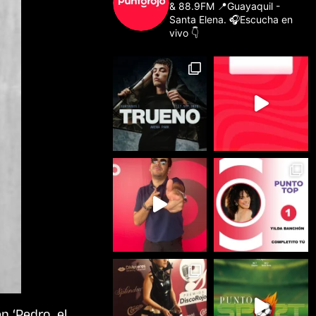
& 88.9FM
📍Guayaquil -
Santa Elena.
🎧Escucha en
vivo 👇