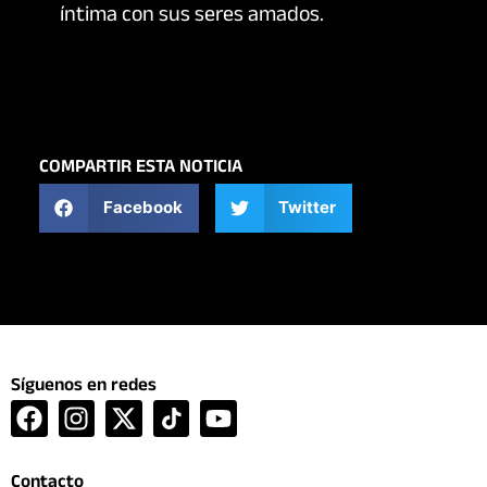
íntima con sus seres
amados.
COMPARTIR ESTA NOTICIA
Facebook
Twitter
Síguenos en redes
F
I
X
Y
a
n
-
o
c
s
t
u
Contacto