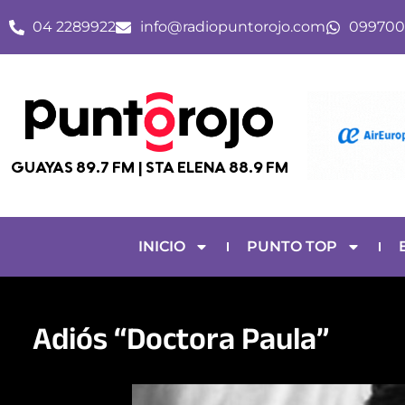
Ir
04 2289922
info@radiopuntorojo.com
099700
al
contenido
GUAYAS 89.7 FM | STA ELENA 88.9 FM
INICIO
PUNTO TOP
Adiós “Doctora Paula”