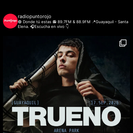
radiopuntorojo
🟣 Donde tú estas
📻 89.7FM & 88.9FM
📍Guayaquil - Santa
Elena.
🎧Escucha en vivo 👇